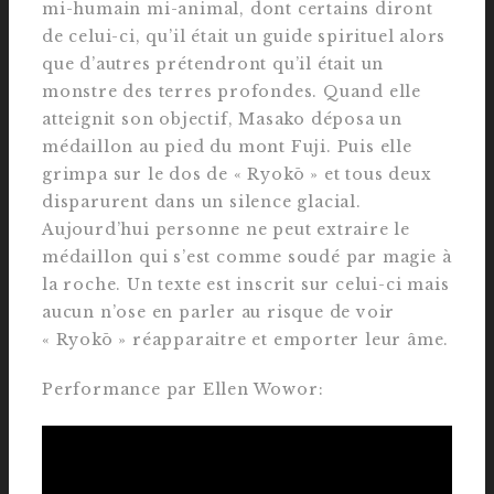
mi-humain mi-animal, dont certains diront
de celui-ci, qu’il était un guide spirituel alors
que d’autres prétendront qu’il était un
monstre des terres profondes. Quand elle
atteignit son objectif, Masako déposa un
médaillon au pied du mont Fuji. Puis elle
grimpa sur le dos de « Ryokō » et tous deux
disparurent dans un silence glacial.
Aujourd’hui personne ne peut extraire le
médaillon qui s’est comme soudé par magie à
la roche. Un texte est inscrit sur celui-ci mais
aucun n’ose en parler au risque de voir
« Ryokō » réapparaitre et emporter leur âme.
Performance par Ellen Wowor: