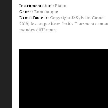
Instrumentation
:
Piano
Genre
:
Romantique
Droit d’auteur
:
Copyright © Sylvain Guinet
2019, le compositeur écrit « Tourments amour
mondes différents.