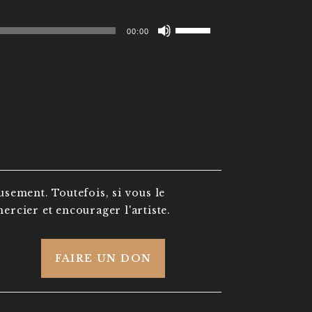
Utilisez
00:00
les
flèches
haut/bas
pour
augmenter
ou
diminuer
le
usement. Toutefois, si vous le
volume.
ercier et encourager l'artiste.
FAIRE UN DON