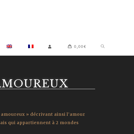
0,00
€
AMOUREUX
s amoureux » décrivant ainsi l’amour
mais qui appartiennent à 2 mondes