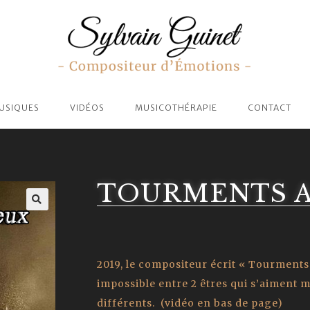
USIQUES
VIDÉOS
MUSICOTHÉRAPIE
CONTACT
TOURMENTS 
2019, le compositeur écrit « Tourment
impossible entre 2 êtres qui s’aiment 
différents. (vidéo en bas de page)