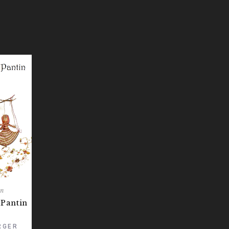
on
 Pantin
RGER