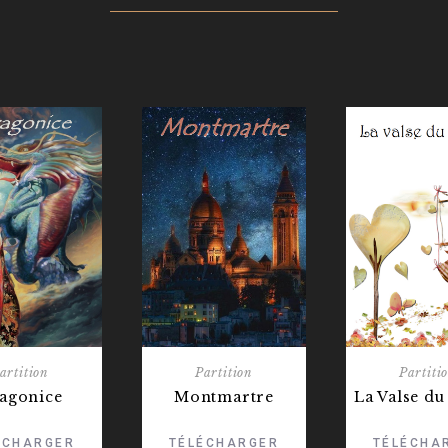
artition
Partition
Partiti
agonice
Montmartre
La Valse du
ÉCHARGER
TÉLÉCHARGER
TÉLÉCHA