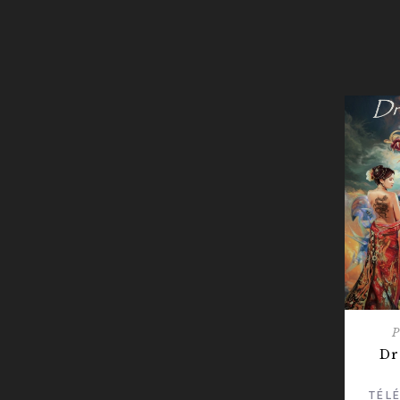
P
Dr
TÉL