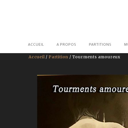
ACCUEIL
A PROPOS
PARTITIONS
M
Accueil
/
Partition
/ Tourments amoureux