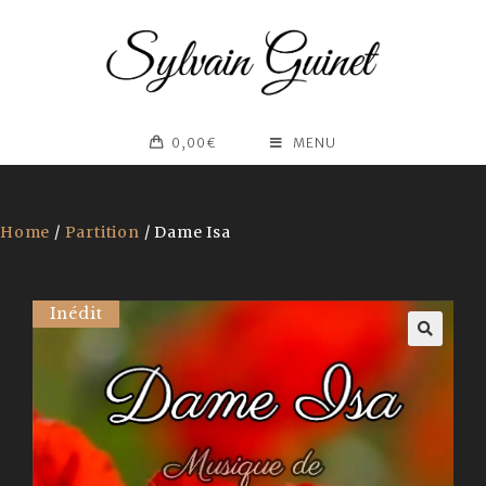
0,00
€
MENU
Home
/
Partition
/ Dame Isa
Inédit
🔍