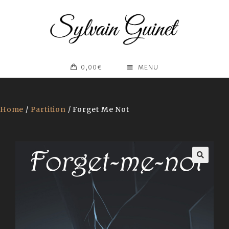
0,00
€
MENU
Home
/
Partition
/ Forget Me Not
🔍