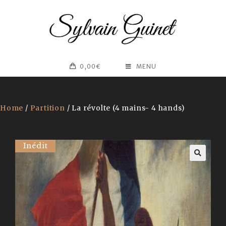
0,00
€
MENU
Home
/
Partition
/ La révolte (4 mains- 4 hands)
Inédit
🔍