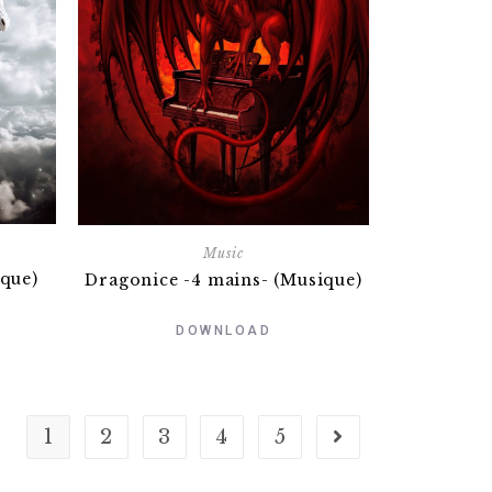
Music
ique)
Dragonice -4 mains- (Musique)
DOWNLOAD
1
2
3
4
5