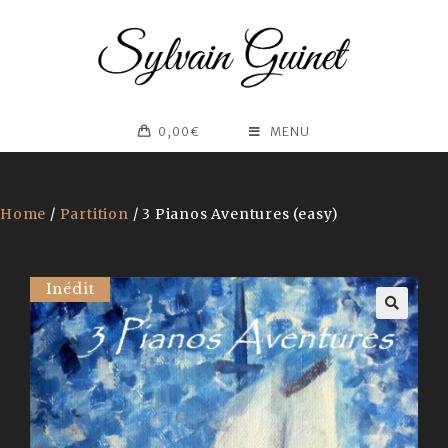
0,00
€
MENU
Home
/
Partition
/ 3 Pianos Aventures (easy)
Inédit
🔍